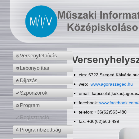
Versenyfelhívás
Versenyhelys
Lebonyolítás
cím: 6722 Szeged Kálvária sug
Díjazás
web:
www.agoraszeged.hu
Szponzorok
email: kapcsolat[kukac]agora
facebook:
www.facebook.com/
Program
telefon: +36(62)563-480
Regisztráció
fax: +36(62)563-499
Programbizottság