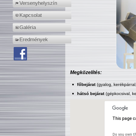
Versenyhelyszín
Kapcsolat
Galéria
Eredmények
Megközelítés:
főbejárat
(gyalog, kerékpárral
hátsó bejárat
(gépkocsival, ke
This page c
Do you own t