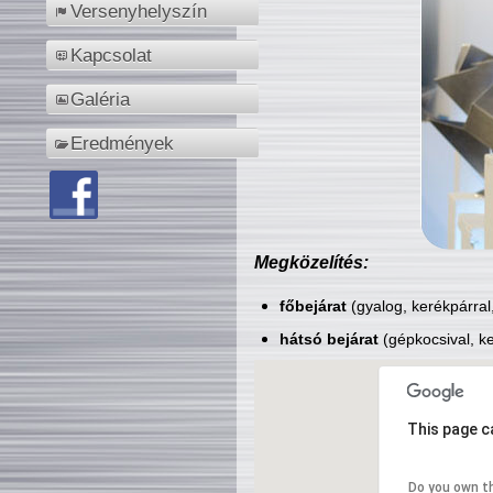
Versenyhelyszín
Kapcsolat
Galéria
Eredmények
Megközelítés:
főbejárat
(gyalog, kerékpárral
hátsó bejárat
(gépkocsival, ke
This page c
Do you own t