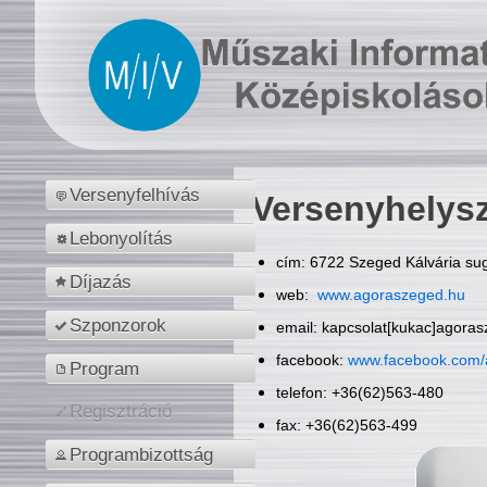
Versenyfelhívás
Versenyhelys
Lebonyolítás
cím: 6722 Szeged Kálvária sug
Díjazás
web:
www.agoraszeged.hu
Szponzorok
email: kapcsolat[kukac]agora
facebook:
www.facebook.com/
Program
telefon: +36(62)563-480
Regisztráció
fax: +36(62)563-499
Programbizottság