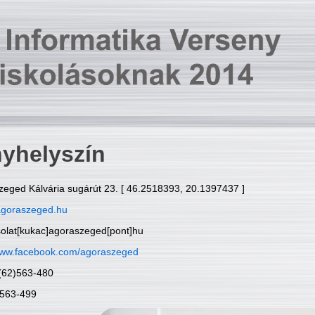
yhelyszín
zeged Kálvária sugárút 23. [ 46.2518393, 20.1397437 ]
goraszeged.hu
solat[kukac]agoraszeged[pont]hu
ww.facebook.com/agoraszeged
6(62)563-480
)563-499