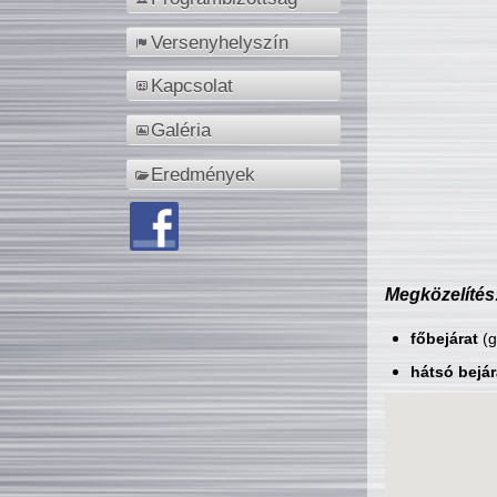
Versenyhelyszín
Kapcsolat
Galéria
Eredmények
Megközelítés
főbejárat
(g
hátsó bejár