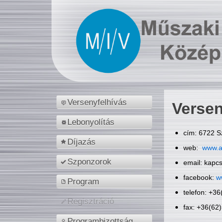
Versenyfelhívás
Versen
Lebonyolítás
cím: 6722 S
Díjazás
web:
www.a
Szponzorok
email: kapc
facebook:
w
Program
telefon: +3
Regisztráció
fax: +36(62
Programbizottság