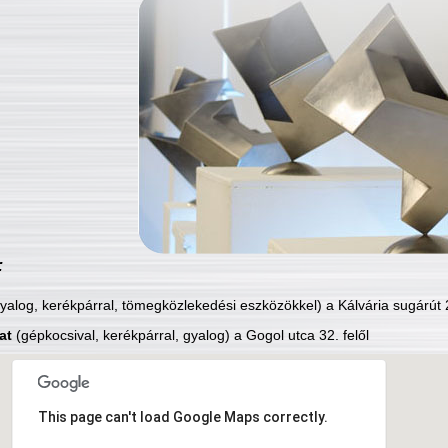
:
yalog, kerékpárral, tömegközlekedési eszközökkel) a Kálvária sugárút 2
at
(gépkocsival, kerékpárral, gyalog) a Gogol utca 32. felől
This page can't load Google Maps correctly.