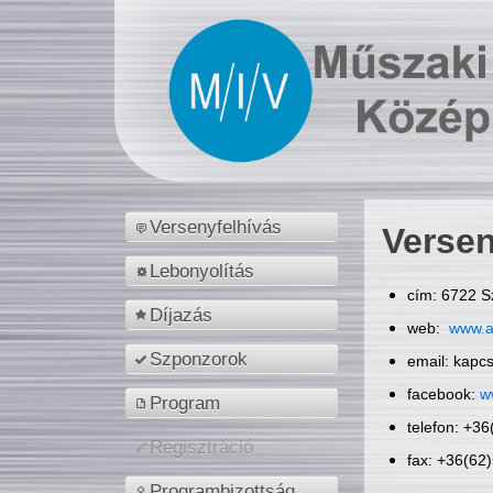
Versenyfelhívás
Versen
Lebonyolítás
cím: 6722 S
Díjazás
web:
www.a
Szponzorok
email: kapc
facebook:
w
Program
telefon: +3
Regisztráció
fax: +36(62
Programbizottság