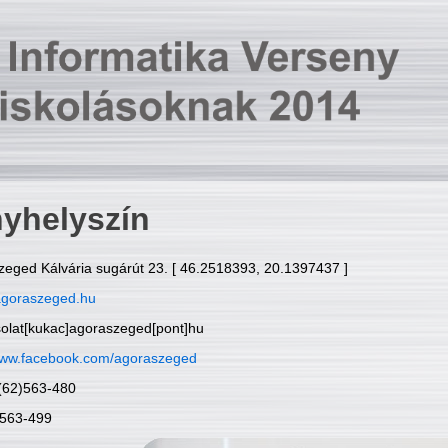
yhelyszín
zeged Kálvária sugárút 23. [ 46.2518393, 20.1397437 ]
goraszeged.hu
solat[kukac]agoraszeged[pont]hu
ww.facebook.com/agoraszeged
6(62)563-480
)563-499