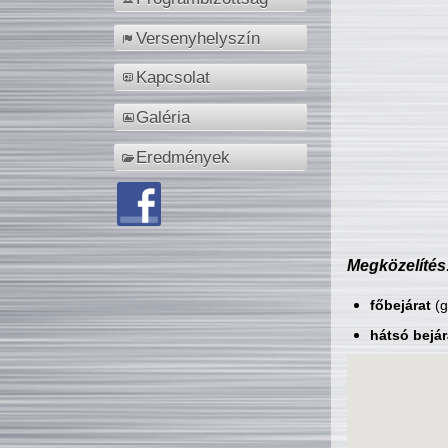
Versenyhelyszín
Kapcsolat
Galéria
Eredmények
Megközelítés
főbejárat
(g
hátsó bejár