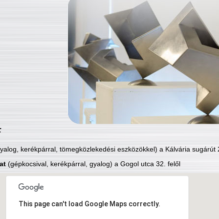
:
yalog, kerékpárral, tömegközlekedési eszközökkel) a Kálvária sugárút 2
at
(gépkocsival, kerékpárral, gyalog) a Gogol utca 32. felől
This page can't load Google Maps correctly.