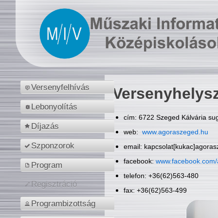
Versenyfelhívás
Versenyhelys
Lebonyolítás
cím: 6722 Szeged Kálvária sug
Díjazás
web:
www.agoraszeged.hu
Szponzorok
email: kapcsolat[kukac]agora
facebook:
www.facebook.com/
Program
telefon: +36(62)563-480
Regisztráció
fax: +36(62)563-499
Programbizottság