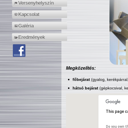
Versenyhelyszín
Kapcsolat
Galéria
Eredmények
Megközelítés:
főbejárat
(gyalog, kerékpárral
hátsó bejárat
(gépkocsival, ke
This page c
Do you own t