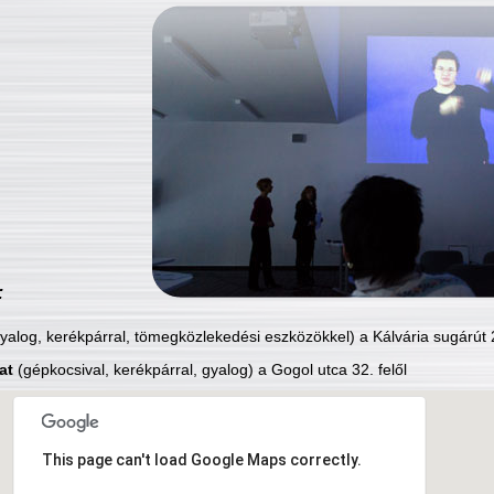
:
yalog, kerékpárral, tömegközlekedési eszközökkel) a Kálvária sugárút 2
at
(gépkocsival, kerékpárral, gyalog) a Gogol utca 32. felől
This page can't load Google Maps correctly.