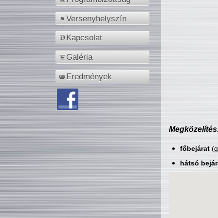
Versenyhelyszín
Kapcsolat
Galéria
Eredmények
Megközelítés
főbejárat
(g
hátsó bejár