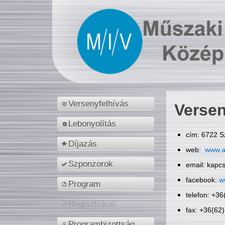
Versenyfelhívás
Versen
Lebonyolítás
cím: 6722 S
Díjazás
web:
www.a
Szponzorok
email: kapc
facebook:
w
Program
telefon: +3
Regisztráció
fax: +36(62
Programbizottság