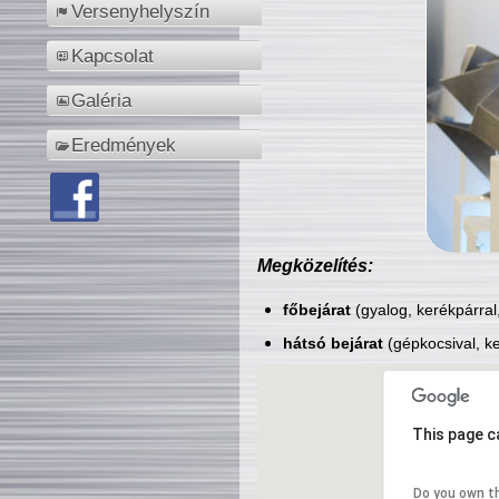
Versenyhelyszín
Kapcsolat
Galéria
Eredmények
Megközelítés:
főbejárat
(gyalog, kerékpárral
hátsó bejárat
(gépkocsival, ke
This page c
Do you own t