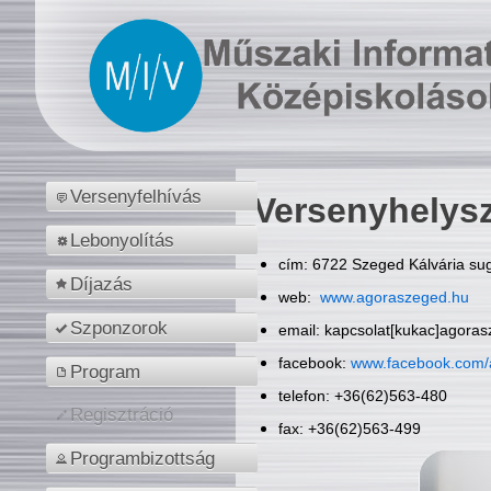
Versenyfelhívás
Versenyhelys
Lebonyolítás
cím: 6722 Szeged Kálvária sug
Díjazás
web:
www.agoraszeged.hu
Szponzorok
email: kapcsolat[kukac]agora
facebook:
www.facebook.com/
Program
telefon: +36(62)563-480
Regisztráció
fax: +36(62)563-499
Programbizottság