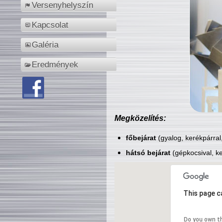
Versenyhelyszín
Kapcsolat
Galéria
Eredmények
Megközelítés:
főbejárat
(gyalog, kerékpárral
hátsó bejárat
(gépkocsival, ke
This page c
Do you own t