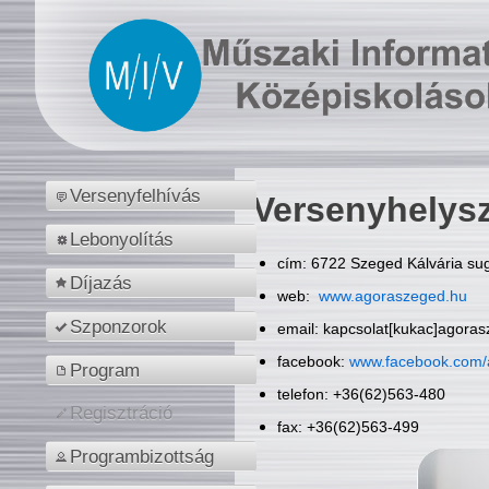
Versenyfelhívás
Versenyhelys
Lebonyolítás
cím: 6722 Szeged Kálvária sug
Díjazás
web:
www.agoraszeged.hu
Szponzorok
email: kapcsolat[kukac]agora
facebook:
www.facebook.com/
Program
telefon: +36(62)563-480
Regisztráció
fax: +36(62)563-499
Programbizottság