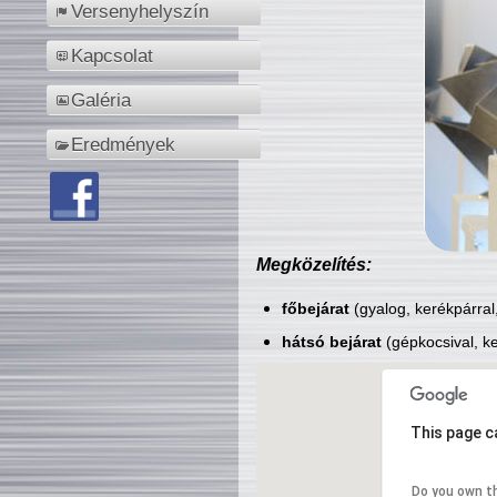
Versenyhelyszín
Kapcsolat
Galéria
Eredmények
Megközelítés:
főbejárat
(gyalog, kerékpárral
hátsó bejárat
(gépkocsival, ke
This page c
Do you own t