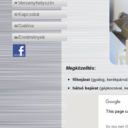
Versenyhelyszín
Kapcsolat
Galéria
Eredmények
Megközelítés:
főbejárat
(gyalog, kerékpárral
hátsó bejárat
(gépkocsival, ke
This page c
Do you own t