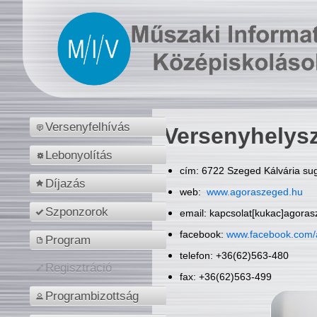
Versenyfelhívás
Versenyhelys
Lebonyolítás
cím: 6722 Szeged Kálvária sug
Díjazás
web:
www.agoraszeged.hu
Szponzorok
email: kapcsolat[kukac]agora
facebook:
www.facebook.com/
Program
telefon: +36(62)563-480
Regisztráció
fax: +36(62)563-499
Programbizottság