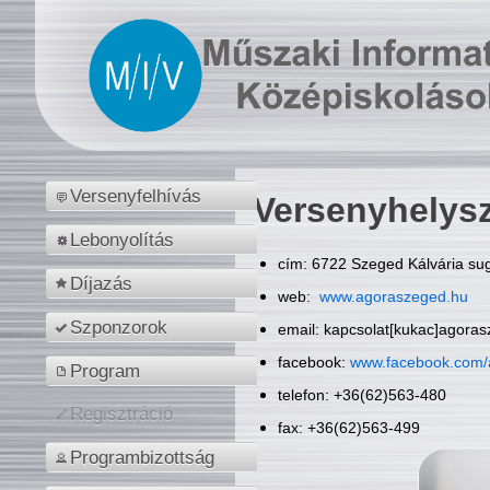
Versenyfelhívás
Versenyhelys
Lebonyolítás
cím: 6722 Szeged Kálvária sug
Díjazás
web:
www.agoraszeged.hu
Szponzorok
email: kapcsolat[kukac]agora
facebook:
www.facebook.com/
Program
telefon: +36(62)563-480
Regisztráció
fax: +36(62)563-499
Programbizottság