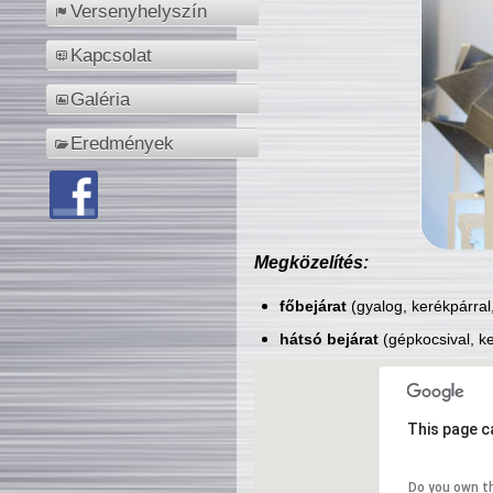
Versenyhelyszín
Kapcsolat
Galéria
Eredmények
Megközelítés:
főbejárat
(gyalog, kerékpárral
hátsó bejárat
(gépkocsival, ke
This page c
Do you own t