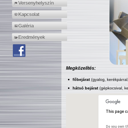
Versenyhelyszín
Kapcsolat
Galéria
Eredmények
Megközelítés:
főbejárat
(gyalog, kerékpárral
hátsó bejárat
(gépkocsival, ke
This page c
Do you own t