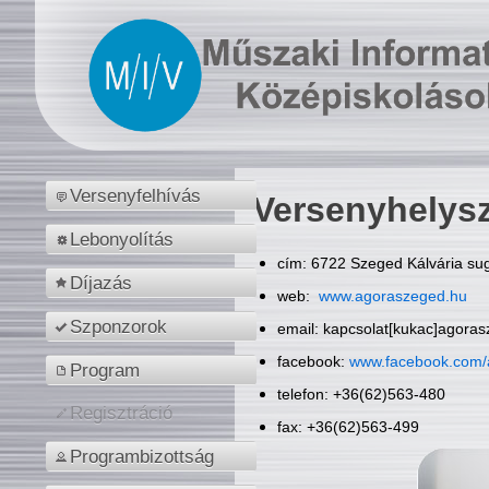
Versenyfelhívás
Versenyhelys
Lebonyolítás
cím: 6722 Szeged Kálvária sug
Díjazás
web:
www.agoraszeged.hu
Szponzorok
email: kapcsolat[kukac]agora
facebook:
www.facebook.com/
Program
telefon: +36(62)563-480
Regisztráció
fax: +36(62)563-499
Programbizottság