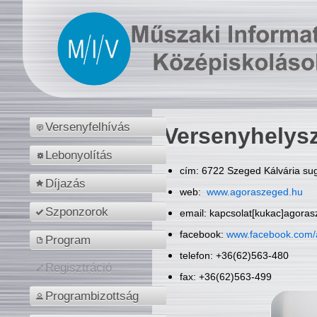
Versenyfelhívás
Versenyhelys
Lebonyolítás
cím: 6722 Szeged Kálvária sug
Díjazás
web:
www.agoraszeged.hu
Szponzorok
email: kapcsolat[kukac]agora
facebook:
www.facebook.com/
Program
telefon: +36(62)563-480
Regisztráció
fax: +36(62)563-499
Programbizottság