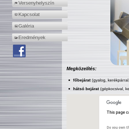
Versenyhelyszín
Kapcsolat
Galéria
Eredmények
Megközelítés:
főbejárat
(gyalog, kerékpárral
hátsó bejárat
(gépkocsival, ke
This page c
Do you own t