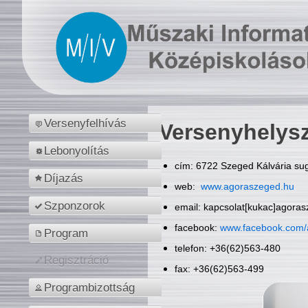
Versenyfelhívás
Versenyhelys
Lebonyolítás
cím: 6722 Szeged Kálvária sug
Díjazás
web:
www.agoraszeged.hu
Szponzorok
email: kapcsolat[kukac]agora
facebook:
www.facebook.com/
Program
telefon: +36(62)563-480
Regisztráció
fax: +36(62)563-499
Programbizottság