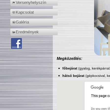
Versenyhelyszín
Kapcsolat
Galéria
Eredmények
Megközelítés:
főbejárat
(gyalog, kerékpárral
hátsó bejárat
(gépkocsival, ke
This page c
Do you own t