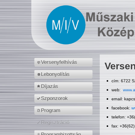
Versenyfelhívás
Versen
Lebonyolítás
cím: 6722 S
Díjazás
web:
www.a
Szponzorok
email: kapc
facebook:
w
Program
telefon: +3
Regisztráció
fax: +36(62
Programbizottság