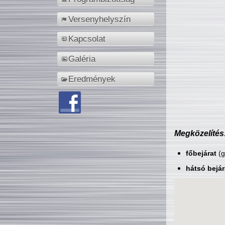
Versenyhelyszín
Kapcsolat
Galéria
Eredmények
Megközelítés
főbejárat
(g
hátsó bejár