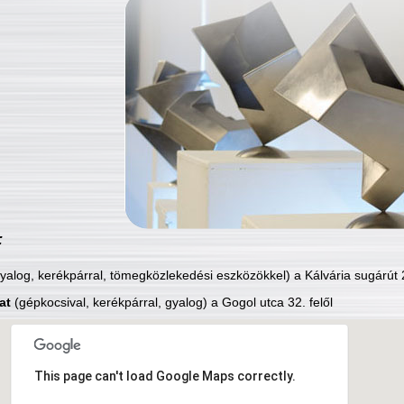
:
yalog, kerékpárral, tömegközlekedési eszközökkel) a Kálvária sugárút 2
at
(gépkocsival, kerékpárral, gyalog) a Gogol utca 32. felől
This page can't load Google Maps correctly.