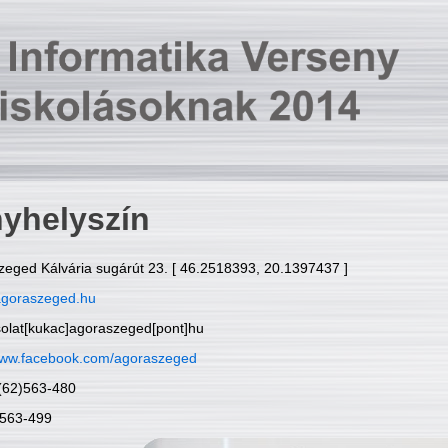
yhelyszín
zeged Kálvária sugárút 23. [ 46.2518393, 20.1397437 ]
goraszeged.hu
solat[kukac]agoraszeged[pont]hu
ww.facebook.com/agoraszeged
6(62)563-480
)563-499