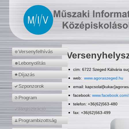
Versenyfelhívás
Versenyhelys
Lebonyolítás
cím: 6722 Szeged Kálvária sug
Díjazás
web:
www.agoraszeged.hu
Szponzorok
email: kapcsolat[kukac]agora
facebook:
www.facebook.com/
Program
telefon: +36(62)563-480
Regisztráció
fax: +36(62)563-499
Programbizottság