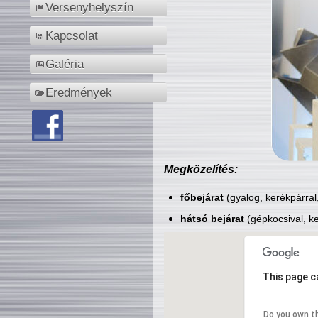
Versenyhelyszín
Kapcsolat
Galéria
Eredmények
Megközelítés:
főbejárat
(gyalog, kerékpárral
hátsó bejárat
(gépkocsival, ke
This page c
Do you own t