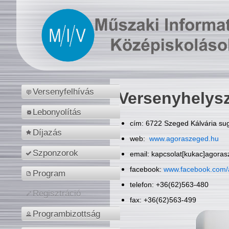
Versenyfelhívás
Versenyhelys
Lebonyolítás
cím: 6722 Szeged Kálvária sug
Díjazás
web:
www.agoraszeged.hu
Szponzorok
email: kapcsolat[kukac]agora
facebook:
www.facebook.com/
Program
telefon: +36(62)563-480
Regisztráció
fax: +36(62)563-499
Programbizottság