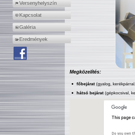
Versenyhelyszín
Kapcsolat
Galéria
Eredmények
Megközelítés:
főbejárat
(gyalog, kerékpárral
hátsó bejárat
(gépkocsival, ke
This page c
Do you own t