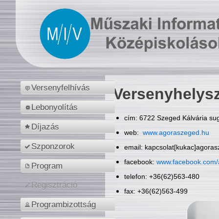
Versenyfelhívás
Versenyhelys
Lebonyolítás
cím: 6722 Szeged Kálvária sug
Díjazás
web:
www.agoraszeged.hu
Szponzorok
email: kapcsolat[kukac]agora
facebook:
www.facebook.com/
Program
telefon: +36(62)563-480
Regisztráció
fax: +36(62)563-499
Programbizottság