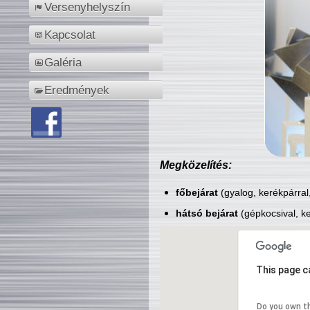
Versenyhelyszín
Kapcsolat
Galéria
Eredmények
Megközelítés:
főbejárat
(gyalog, kerékpárral
hátsó bejárat
(gépkocsival, ke
This page c
Do you own t