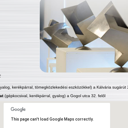
:
yalog, kerékpárral, tömegközlekedési eszközökkel) a Kálvária sugárút 2
at
(gépkocsival, kerékpárral, gyalog) a Gogol utca 32. felől
This page can't load Google Maps correctly.