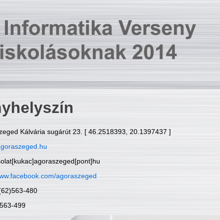
yhelyszín
zeged Kálvária sugárút 23. [ 46.2518393, 20.1397437 ]
goraszeged.hu
solat[kukac]agoraszeged[pont]hu
ww.facebook.com/agoraszeged
6(62)563-480
)563-499