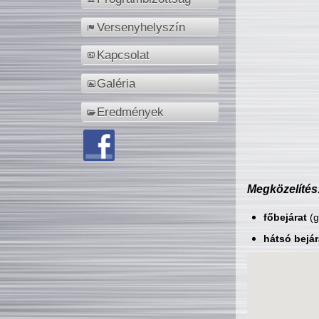
Versenyhelyszín
Kapcsolat
Galéria
Eredmények
Megközelítés
főbejárat
(g
hátsó bejár