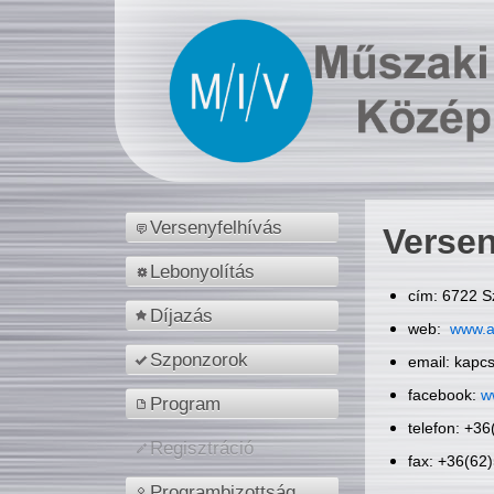
Versenyfelhívás
Versen
Lebonyolítás
cím: 6722 S
Díjazás
web:
www.a
Szponzorok
email: kapc
facebook:
w
Program
telefon: +3
Regisztráció
fax: +36(62
Programbizottság