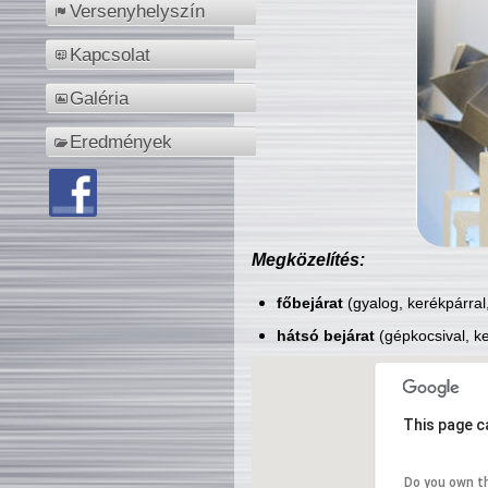
Versenyhelyszín
Kapcsolat
Galéria
Eredmények
Megközelítés:
főbejárat
(gyalog, kerékpárral
hátsó bejárat
(gépkocsival, ke
This page c
Do you own t