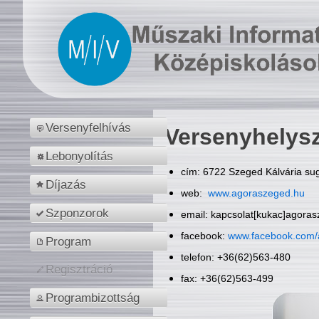
Versenyfelhívás
Versenyhelys
Lebonyolítás
cím: 6722 Szeged Kálvária sug
Díjazás
web:
www.agoraszeged.hu
Szponzorok
email: kapcsolat[kukac]agora
facebook:
www.facebook.com/
Program
telefon: +36(62)563-480
Regisztráció
fax: +36(62)563-499
Programbizottság