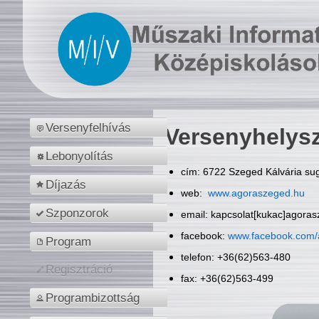
Versenyfelhívás
Versenyhelys
Lebonyolítás
cím: 6722 Szeged Kálvária sug
Díjazás
web:
www.agoraszeged.hu
Szponzorok
email: kapcsolat[kukac]agora
facebook:
www.facebook.com/
Program
telefon: +36(62)563-480
Regisztráció
fax: +36(62)563-499
Programbizottság