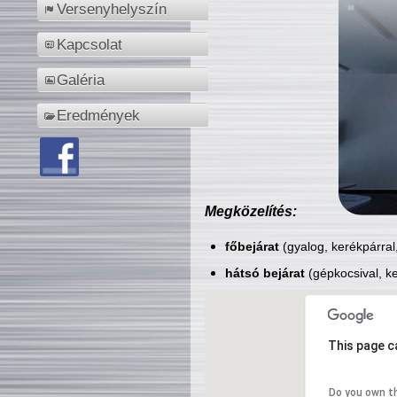
Versenyhelyszín
Kapcsolat
Galéria
Eredmények
Megközelítés:
főbejárat
(gyalog, kerékpárral
hátsó bejárat
(gépkocsival, ke
This page c
Do you own t