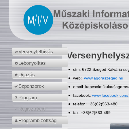
Versenyfelhívás
Versenyhelys
Lebonyolítás
cím: 6722 Szeged Kálvária sug
Díjazás
web:
www.agoraszeged.hu
Szponzorok
email: kapcsolat[kukac]agora
facebook:
www.facebook.com/
Program
telefon: +36(62)563-480
Regisztráció
fax: +36(62)563-499
Programbizottság