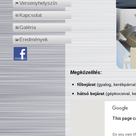
Versenyhelyszín
Kapcsolat
Galéria
Eredmények
Megközelítés:
főbejárat
(gyalog, kerékpárral
hátsó bejárat
(gépkocsival, ke
This page c
Do you own t