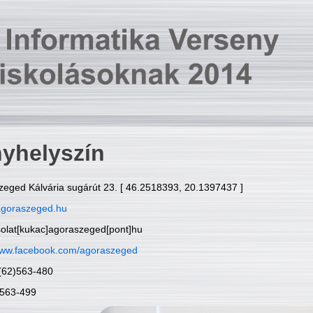
yhelyszín
zeged Kálvária sugárút 23. [ 46.2518393, 20.1397437 ]
goraszeged.hu
solat[kukac]agoraszeged[pont]hu
ww.facebook.com/agoraszeged
6(62)563-480
)563-499