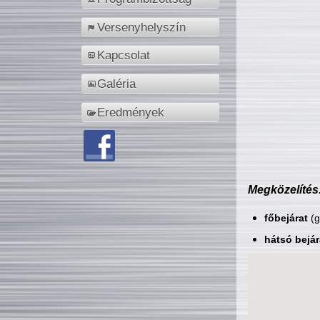
Versenyhelyszín
Kapcsolat
Galéria
Eredmények
Megközelítés
főbejárat
(g
hátsó bejár