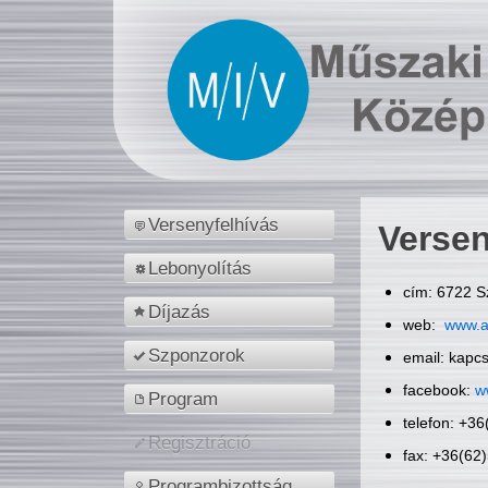
Versenyfelhívás
Versen
Lebonyolítás
cím: 6722 S
Díjazás
web:
www.a
Szponzorok
email: kapc
facebook:
w
Program
telefon: +3
Regisztráció
fax: +36(62
Programbizottság