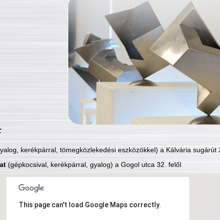
:
yalog, kerékpárral, tömegközlekedési eszközökkel) a Kálvária sugárút 2
at
(gépkocsival, kerékpárral, gyalog) a Gogol utca 32. felől
This page can't load Google Maps correctly.