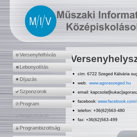
Versenyfelhívás
Versenyhelys
Lebonyolítás
cím: 6722 Szeged Kálvária sug
Díjazás
web:
www.agoraszeged.hu
Szponzorok
email: kapcsolat[kukac]agora
facebook:
www.facebook.com/
Program
telefon: +36(62)563-480
Regisztráció
fax: +36(62)563-499
Programbizottság