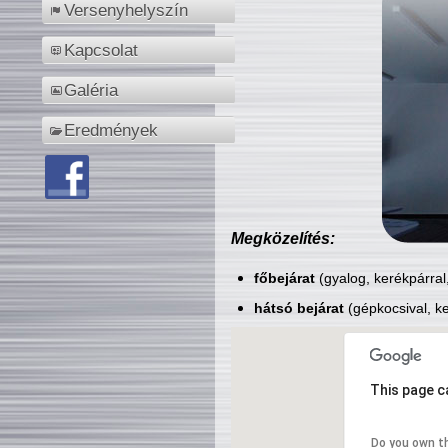
Versenyhelyszín
Kapcsolat
Galéria
Eredmények
Megközelítés:
főbejárat
(gyalog, kerékpárral
hátsó bejárat
(gépkocsival, ke
This page c
Do you own t