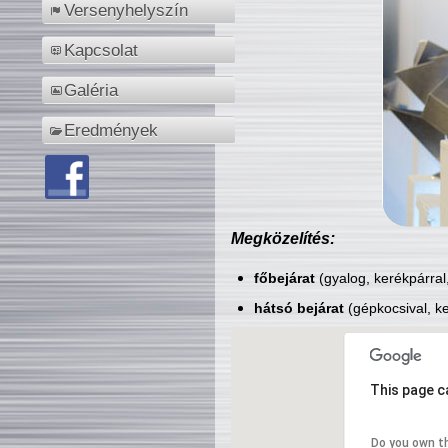
Versenyhelyszín
Kapcsolat
Galéria
Eredmények
Megközelítés:
főbejárat
(gyalog, kerékpárral
hátsó bejárat
(gépkocsival, ke
This page c
Do you own t