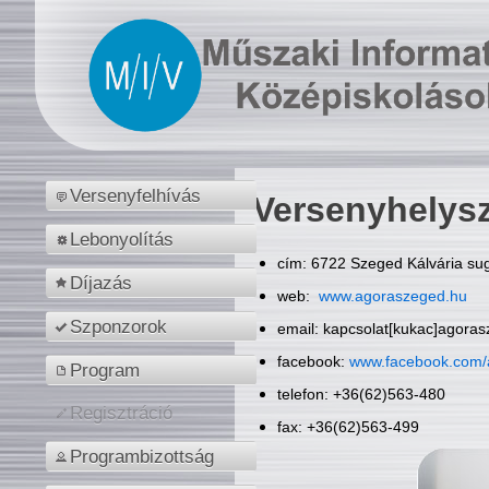
Versenyfelhívás
Versenyhelys
Lebonyolítás
cím: 6722 Szeged Kálvária sug
Díjazás
web:
www.agoraszeged.hu
Szponzorok
email: kapcsolat[kukac]agora
facebook:
www.facebook.com/
Program
telefon: +36(62)563-480
Regisztráció
fax: +36(62)563-499
Programbizottság