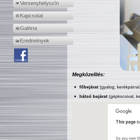
Versenyhelyszín
Kapcsolat
Galéria
Eredmények
Megközelítés:
főbejárat
(gyalog, kerékpárral
hátsó bejárat
(gépkocsival, ke
This page c
Do you own t