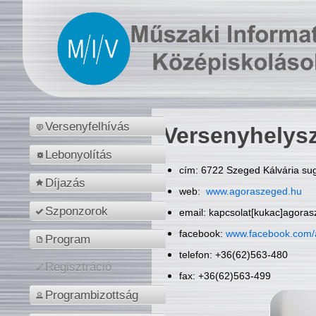
Versenyfelhívás
Versenyhelys
Lebonyolítás
cím: 6722 Szeged Kálvária sug
Díjazás
web:
www.agoraszeged.hu
Szponzorok
email: kapcsolat[kukac]agora
facebook:
www.facebook.com/
Program
telefon: +36(62)563-480
Regisztráció
fax: +36(62)563-499
Programbizottság