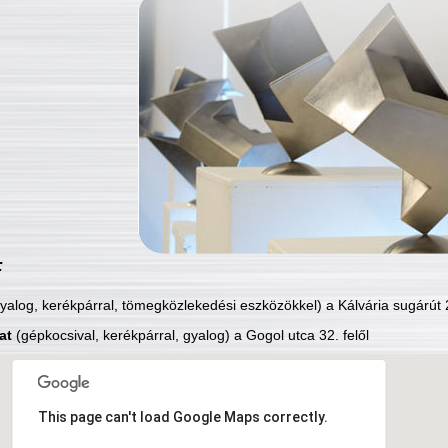
:
yalog, kerékpárral, tömegközlekedési eszközökkel) a Kálvária sugárút 2
at
(gépkocsival, kerékpárral, gyalog) a Gogol utca 32. felől
This page can't load Google Maps correctly.