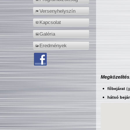
Versenyhelyszín
Kapcsolat
Galéria
Eredmények
Megközelítés
főbejárat
(g
hátsó bejár