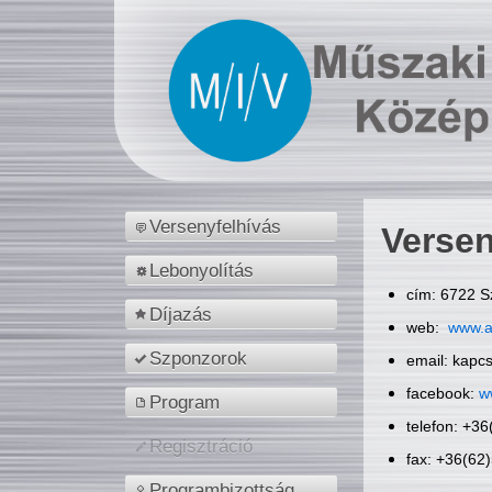
Versenyfelhívás
Versen
Lebonyolítás
cím: 6722 S
Díjazás
web:
www.a
Szponzorok
email: kapc
facebook:
w
Program
telefon: +3
Regisztráció
fax: +36(62
Programbizottság