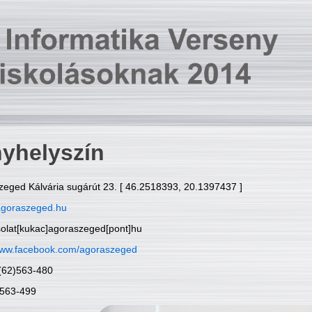
yhelyszín
zeged Kálvária sugárút 23. [ 46.2518393, 20.1397437 ]
goraszeged.hu
solat[kukac]agoraszeged[pont]hu
ww.facebook.com/agoraszeged
6(62)563-480
)563-499