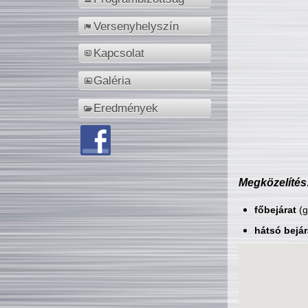
Versenyhelyszín
Kapcsolat
Galéria
Eredmények
Megközelítés
főbejárat
(g
hátsó bejár