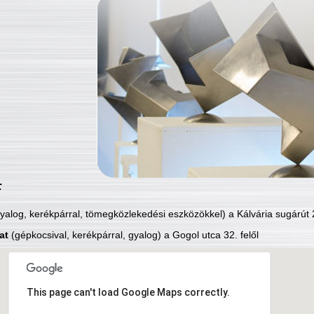
:
yalog, kerékpárral, tömegközlekedési eszközökkel) a Kálvária sugárút 2
at
(gépkocsival, kerékpárral, gyalog) a Gogol utca 32. felől
This page can't load Google Maps correctly.