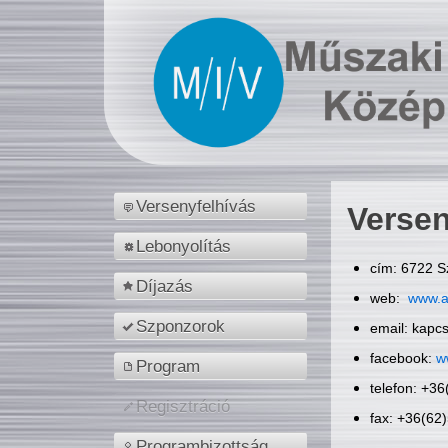
Versenyfelhívás
Versen
Lebonyolítás
cím: 6722 S
Díjazás
web:
www.a
Szponzorok
email: kapc
facebook:
w
Program
telefon: +3
Regisztráció
fax: +36(62
Programbizottság