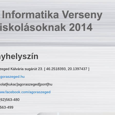
yhelyszín
zeged Kálvária sugárút 23. [ 46.2518393, 20.1397437 ]
goraszeged.hu
solat[kukac]agoraszeged[pont]hu
ww.facebook.com/agoraszeged
6(62)563-480
)563-499