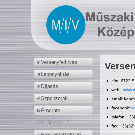
Versenyfelhívás
Versen
Lebonyolítás
cím: 6722 S
Díjazás
web:
www.a
Szponzorok
email: kapc
facebook:
w
Program
telefon: +3
Regisztráció
fax: +36(62
Programbizottság