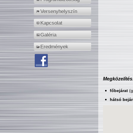
Versenyhelyszín
Kapcsolat
Galéria
Eredmények
Megközelítés
főbejárat
(g
hátsó bejár