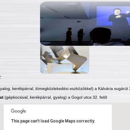
:
yalog, kerékpárral, tömegközlekedési eszközökkel) a Kálvária sugárút 2
at
(gépkocsival, kerékpárral, gyalog) a Gogol utca 32. felől
This page can't load Google Maps correctly.