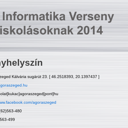
yhelyszín
zeged Kálvária sugárút 23. [ 46.2518393, 20.1397437 ]
goraszeged.hu
solat[kukac]agoraszeged[pont]hu
ww.facebook.com/agoraszeged
6(62)563-480
)563-499