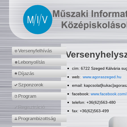
Versenyfelhívás
Versenyhelys
Lebonyolítás
cím: 6722 Szeged Kálvária sug
Díjazás
web:
www.agoraszeged.hu
Szponzorok
email: kapcsolat[kukac]agora
facebook:
www.facebook.com/
Program
telefon: +36(62)563-480
Regisztráció
fax: +36(62)563-499
Programbizottság