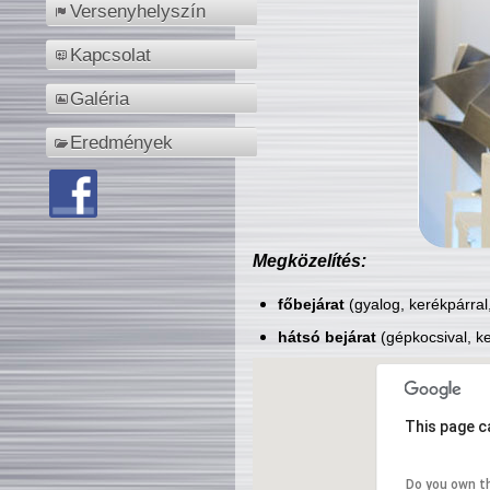
Versenyhelyszín
Kapcsolat
Galéria
Eredmények
Megközelítés:
főbejárat
(gyalog, kerékpárral
hátsó bejárat
(gépkocsival, ke
This page c
Do you own t