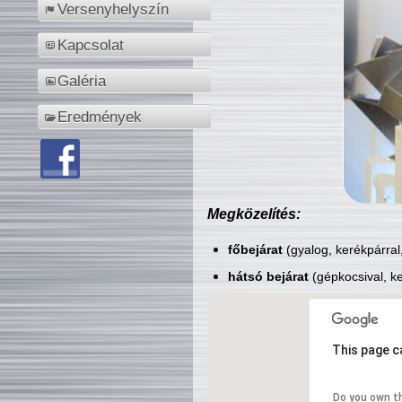
Versenyhelyszín
Kapcsolat
Galéria
Eredmények
Megközelítés:
főbejárat
(gyalog, kerékpárral
hátsó bejárat
(gépkocsival, ke
This page c
Do you own t