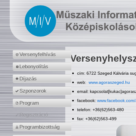
Versenyfelhívás
Versenyhelys
Lebonyolítás
cím: 6722 Szeged Kálvária sug
Díjazás
web:
www.agoraszeged.hu
Szponzorok
email: kapcsolat[kukac]agora
facebook:
www.facebook.com/
Program
telefon: +36(62)563-480
Regisztráció
fax: +36(62)563-499
Programbizottság