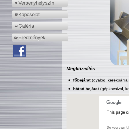
Versenyhelyszín
Kapcsolat
Galéria
Eredmények
Megközelítés:
főbejárat
(gyalog, kerékpárral
hátsó bejárat
(gépkocsival, ke
This page c
Do you own t