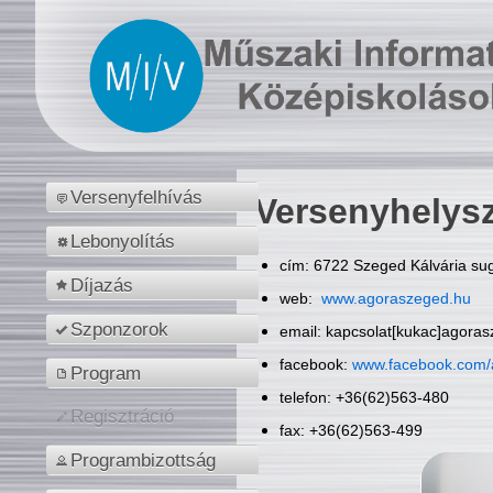
Versenyfelhívás
Versenyhelys
Lebonyolítás
cím: 6722 Szeged Kálvária sug
Díjazás
web:
www.agoraszeged.hu
Szponzorok
email: kapcsolat[kukac]agora
facebook:
www.facebook.com/
Program
telefon: +36(62)563-480
Regisztráció
fax: +36(62)563-499
Programbizottság