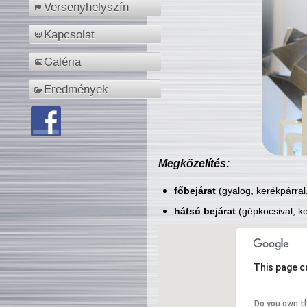
Versenyhelyszín
Kapcsolat
Galéria
Eredmények
Megközelítés:
főbejárat
(gyalog, kerékpárral
hátsó bejárat
(gépkocsival, ke
This page c
Do you own t