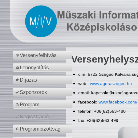
Versenyfelhívás
Versenyhelys
Lebonyolítás
cím: 6722 Szeged Kálvária sug
Díjazás
web:
www.agoraszeged.hu
Szponzorok
email: kapcsolat[kukac]agora
facebook:
www.facebook.com/
Program
telefon: +36(62)563-480
Regisztráció
fax: +36(62)563-499
Programbizottság