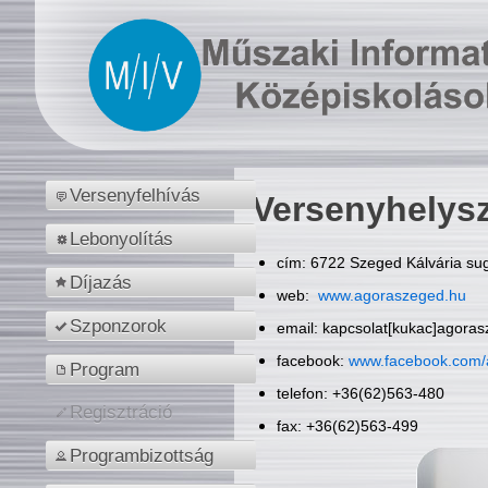
Versenyfelhívás
Versenyhelys
Lebonyolítás
cím: 6722 Szeged Kálvária sug
Díjazás
web:
www.agoraszeged.hu
Szponzorok
email: kapcsolat[kukac]agora
facebook:
www.facebook.com/
Program
telefon: +36(62)563-480
Regisztráció
fax: +36(62)563-499
Programbizottság