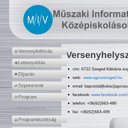
Versenyfelhívás
Versenyhelys
Lebonyolítás
cím: 6722 Szeged Kálvária sug
Díjazás
web:
www.agoraszeged.hu
Szponzorok
email: kapcsolat[kukac]agora
facebook:
www.facebook.com/
Program
telefon: +36(62)563-480
Regisztráció
fax: +36(62)563-499
Programbizottság