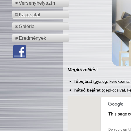
Versenyhelyszín
Kapcsolat
Galéria
Eredmények
Megközelítés:
főbejárat
(gyalog, kerékpárral
hátsó bejárat
(gépkocsival, ke
This page c
Do you own t