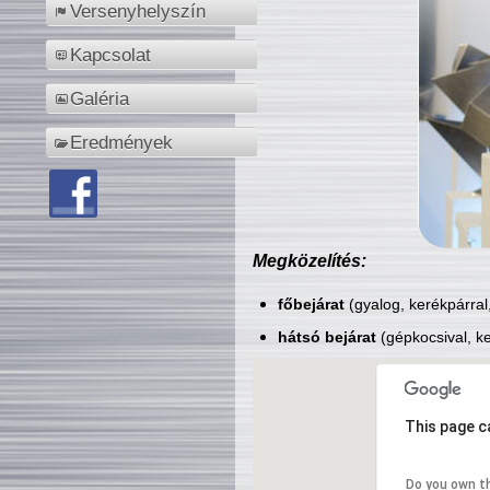
Versenyhelyszín
Kapcsolat
Galéria
Eredmények
Megközelítés:
főbejárat
(gyalog, kerékpárral
hátsó bejárat
(gépkocsival, ke
This page c
Do you own t