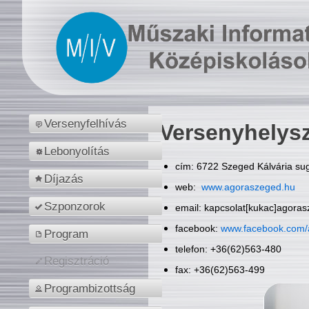
Versenyfelhívás
Versenyhelys
Lebonyolítás
cím: 6722 Szeged Kálvária sug
Díjazás
web:
www.agoraszeged.hu
Szponzorok
email: kapcsolat[kukac]agora
facebook:
www.facebook.com/
Program
telefon: +36(62)563-480
Regisztráció
fax: +36(62)563-499
Programbizottság