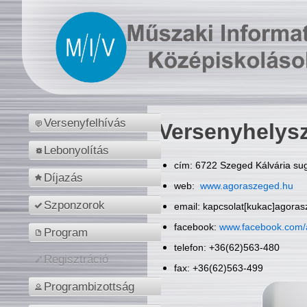
Versenyfelhívás
Versenyhelys
Lebonyolítás
cím: 6722 Szeged Kálvária sug
Díjazás
web:
www.agoraszeged.hu
Szponzorok
email: kapcsolat[kukac]agora
facebook:
www.facebook.com/
Program
telefon: +36(62)563-480
Regisztráció
fax: +36(62)563-499
Programbizottság