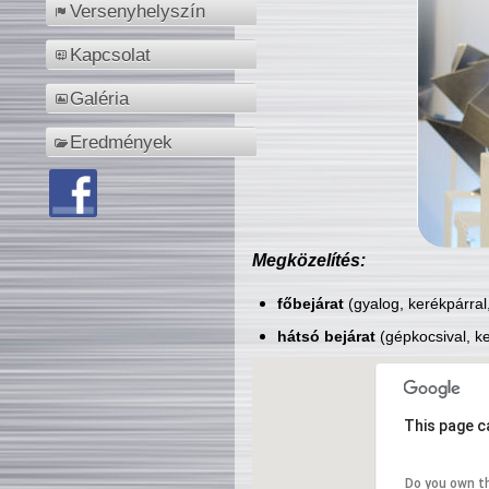
Versenyhelyszín
Kapcsolat
Galéria
Eredmények
Megközelítés:
főbejárat
(gyalog, kerékpárral
hátsó bejárat
(gépkocsival, ke
This page c
Do you own t