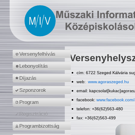
Versenyfelhívás
Versenyhelys
Lebonyolítás
cím: 6722 Szeged Kálvária sug
Díjazás
web:
www.agoraszeged.hu
Szponzorok
email: kapcsolat[kukac]agora
facebook:
www.facebook.com/
Program
telefon: +36(62)563-480
Regisztráció
fax: +36(62)563-499
Programbizottság