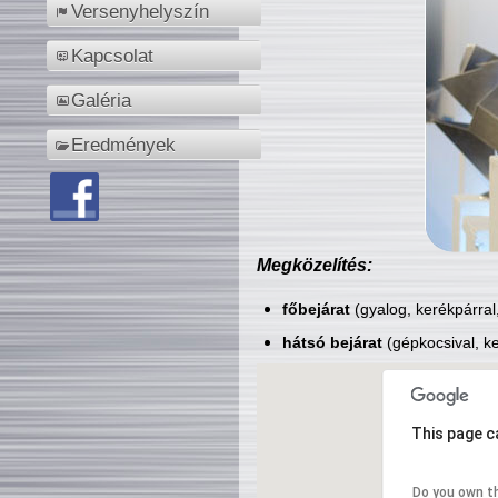
Versenyhelyszín
Kapcsolat
Galéria
Eredmények
Megközelítés:
főbejárat
(gyalog, kerékpárral
hátsó bejárat
(gépkocsival, ke
This page c
Do you own t