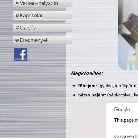
Versenyhelyszín
Kapcsolat
Galéria
Eredmények
Megközelítés:
főbejárat
(gyalog, kerékpárral
hátsó bejárat
(gépkocsival, ke
This page c
Do you own t