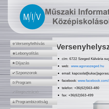
Versenyfelhívás
Versenyhelys
Lebonyolítás
cím: 6722 Szeged Kálvária sug
Díjazás
web:
www.agoraszeged.hu
Szponzorok
email: kapcsolat[kukac]agora
facebook:
www.facebook.com/
Program
telefon: +36(62)563-480
Regisztráció
fax: +36(62)563-499
Programbizottság