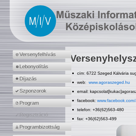
Versenyfelhívás
Versenyhelys
Lebonyolítás
cím: 6722 Szeged Kálvária sug
Díjazás
web:
www.agoraszeged.hu
Szponzorok
email: kapcsolat[kukac]agora
facebook:
www.facebook.com/
Program
telefon: +36(62)563-480
Regisztráció
fax: +36(62)563-499
Programbizottság