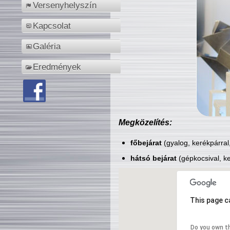
Versenyhelyszín
Kapcsolat
Galéria
Eredmények
Megközelítés:
főbejárat
(gyalog, kerékpárral
hátsó bejárat
(gépkocsival, ke
This page c
Do you own t