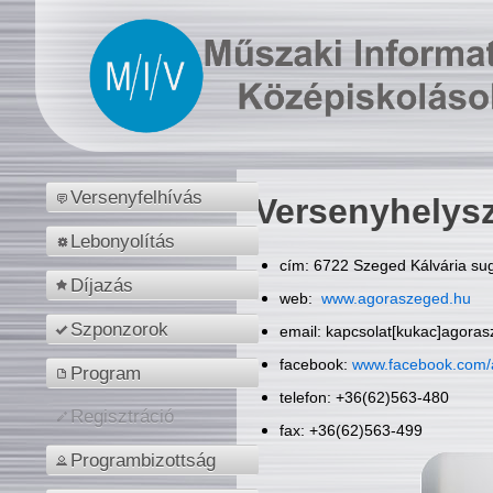
Versenyfelhívás
Versenyhelys
Lebonyolítás
cím: 6722 Szeged Kálvária sug
Díjazás
web:
www.agoraszeged.hu
Szponzorok
email: kapcsolat[kukac]agora
facebook:
www.facebook.com/
Program
telefon: +36(62)563-480
Regisztráció
fax: +36(62)563-499
Programbizottság