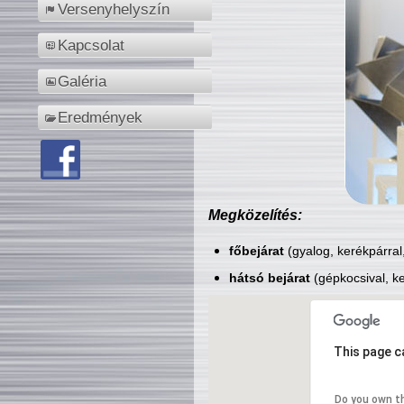
Versenyhelyszín
Kapcsolat
Galéria
Eredmények
Megközelítés:
főbejárat
(gyalog, kerékpárral
hátsó bejárat
(gépkocsival, ke
This page c
Do you own t