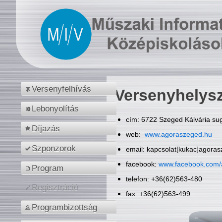
Versenyfelhívás
Versenyhelys
Lebonyolítás
cím: 6722 Szeged Kálvária sug
Díjazás
web:
www.agoraszeged.hu
Szponzorok
email: kapcsolat[kukac]agora
facebook:
www.facebook.com/
Program
telefon: +36(62)563-480
Regisztráció
fax: +36(62)563-499
Programbizottság