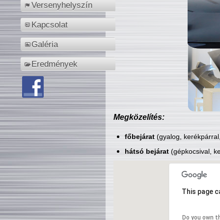
Versenyhelyszín
Kapcsolat
Galéria
Eredmények
Megközelítés:
főbejárat
(gyalog, kerékpárral
hátsó bejárat
(gépkocsival, ke
This page c
Do you own t