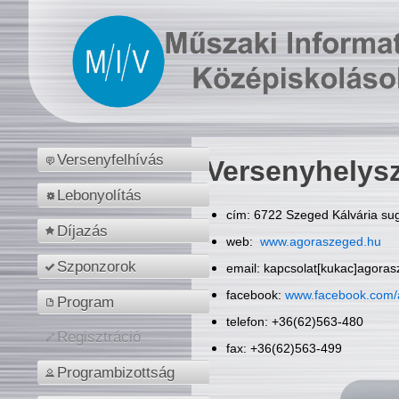
Versenyfelhívás
Versenyhelys
Lebonyolítás
cím: 6722 Szeged Kálvária sug
Díjazás
web:
www.agoraszeged.hu
Szponzorok
email: kapcsolat[kukac]agora
facebook:
www.facebook.com/
Program
telefon: +36(62)563-480
Regisztráció
fax: +36(62)563-499
Programbizottság