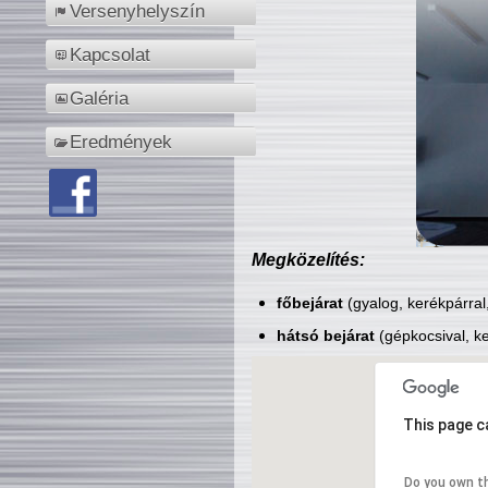
Versenyhelyszín
Kapcsolat
Galéria
Eredmények
Megközelítés:
főbejárat
(gyalog, kerékpárral
hátsó bejárat
(gépkocsival, ke
This page c
Do you own t