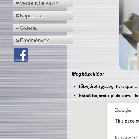
Versenyhelyszín
Kapcsolat
Galéria
Eredmények
Megközelítés:
főbejárat
(gyalog, kerékpárral
hátsó bejárat
(gépkocsival, ke
This page c
Do you own t