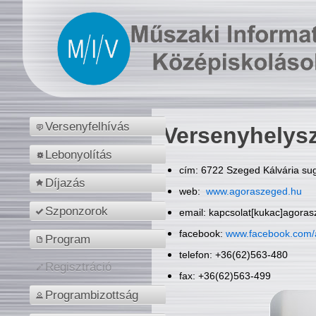
Versenyfelhívás
Versenyhelys
Lebonyolítás
cím: 6722 Szeged Kálvária sug
Díjazás
web:
www.agoraszeged.hu
Szponzorok
email: kapcsolat[kukac]agora
facebook:
www.facebook.com/
Program
telefon: +36(62)563-480
Regisztráció
fax: +36(62)563-499
Programbizottság