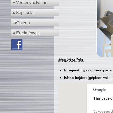
Versenyhelyszín
Kapcsolat
Galéria
Eredmények
Megközelítés:
főbejárat
(gyalog, kerékpárral
hátsó bejárat
(gépkocsival, ke
This page c
Do you own t