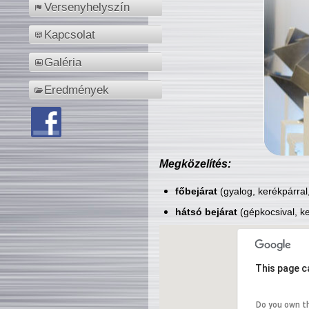
Versenyhelyszín
Kapcsolat
Galéria
Eredmények
Megközelítés:
főbejárat
(gyalog, kerékpárral
hátsó bejárat
(gépkocsival, ke
This page c
Do you own t