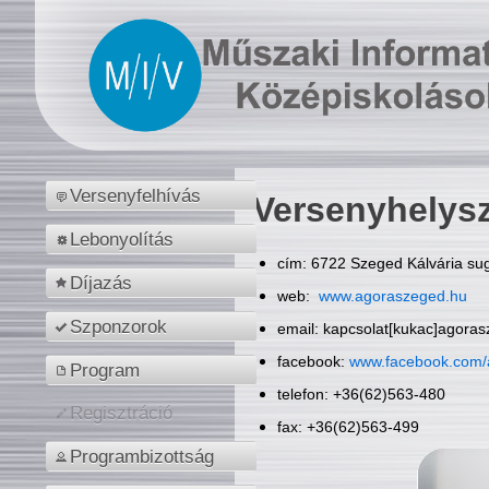
Versenyfelhívás
Versenyhelys
Lebonyolítás
cím: 6722 Szeged Kálvária sug
Díjazás
web:
www.agoraszeged.hu
Szponzorok
email: kapcsolat[kukac]agora
facebook:
www.facebook.com/
Program
telefon: +36(62)563-480
Regisztráció
fax: +36(62)563-499
Programbizottság