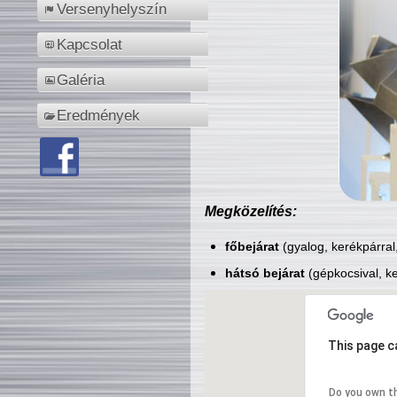
Versenyhelyszín
Kapcsolat
Galéria
Eredmények
Megközelítés:
főbejárat
(gyalog, kerékpárral
hátsó bejárat
(gépkocsival, ke
This page c
Do you own t