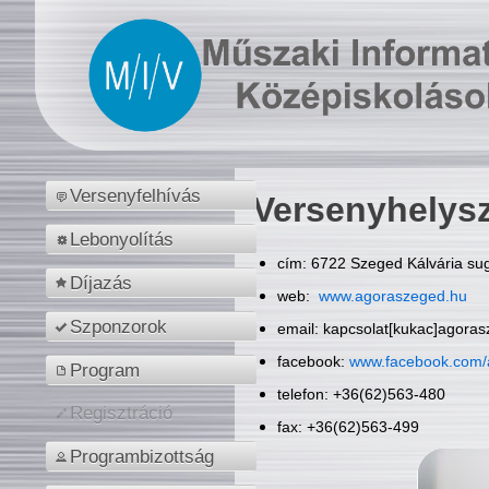
Versenyfelhívás
Versenyhelys
Lebonyolítás
cím: 6722 Szeged Kálvária sug
Díjazás
web:
www.agoraszeged.hu
Szponzorok
email: kapcsolat[kukac]agora
facebook:
www.facebook.com/
Program
telefon: +36(62)563-480
Regisztráció
fax: +36(62)563-499
Programbizottság