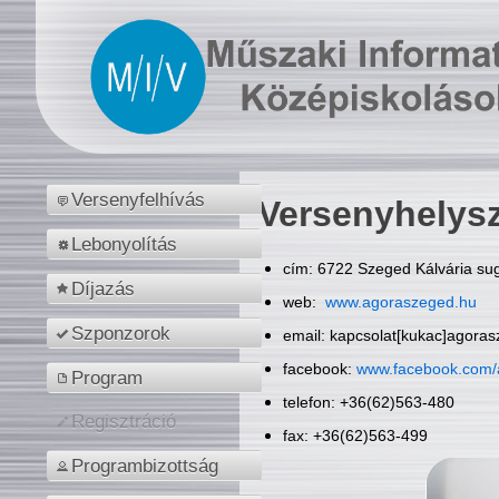
Versenyfelhívás
Versenyhelys
Lebonyolítás
cím: 6722 Szeged Kálvária sug
Díjazás
web:
www.agoraszeged.hu
Szponzorok
email: kapcsolat[kukac]agora
facebook:
www.facebook.com/
Program
telefon: +36(62)563-480
Regisztráció
fax: +36(62)563-499
Programbizottság