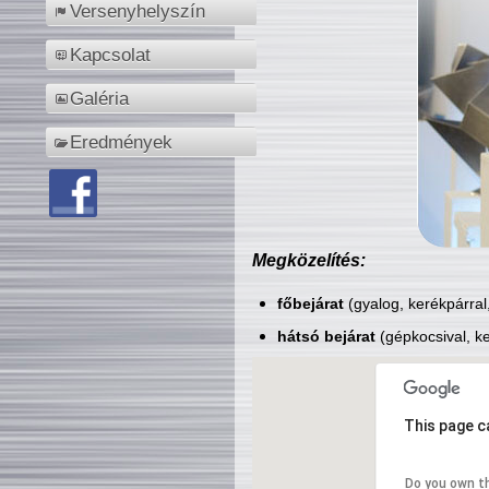
Versenyhelyszín
Kapcsolat
Galéria
Eredmények
Megközelítés:
főbejárat
(gyalog, kerékpárral
hátsó bejárat
(gépkocsival, ke
This page c
Do you own t