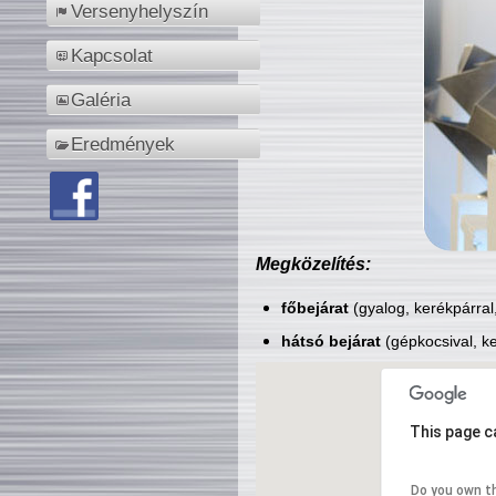
Versenyhelyszín
Kapcsolat
Galéria
Eredmények
Megközelítés:
főbejárat
(gyalog, kerékpárral
hátsó bejárat
(gépkocsival, ke
This page c
Do you own t