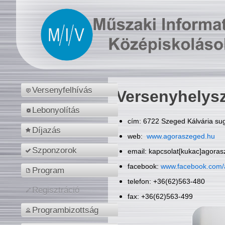
Versenyfelhívás
Versenyhelys
Lebonyolítás
cím: 6722 Szeged Kálvária sug
Díjazás
web:
www.agoraszeged.hu
Szponzorok
email: kapcsolat[kukac]agora
facebook:
www.facebook.com/
Program
telefon: +36(62)563-480
Regisztráció
fax: +36(62)563-499
Programbizottság