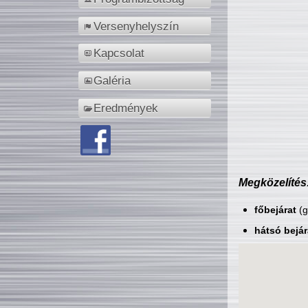
Versenyhelyszín
Kapcsolat
Galéria
Eredmények
Megközelítés
főbejárat
(g
hátsó bejár