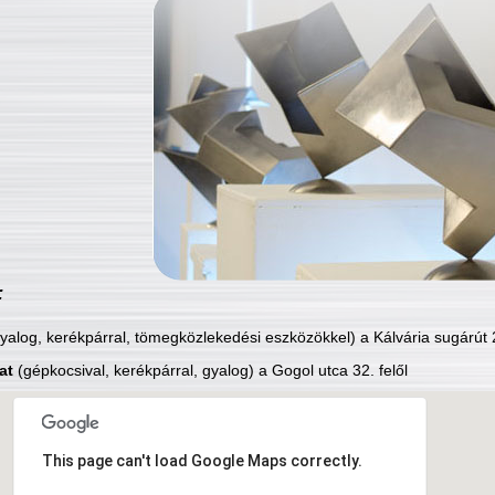
:
yalog, kerékpárral, tömegközlekedési eszközökkel) a Kálvária sugárút 2
at
(gépkocsival, kerékpárral, gyalog) a Gogol utca 32. felől
This page can't load Google Maps correctly.