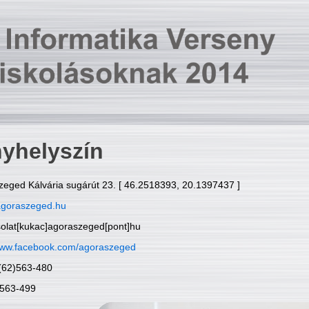
yhelyszín
zeged Kálvária sugárút 23. [ 46.2518393, 20.1397437 ]
goraszeged.hu
solat[kukac]agoraszeged[pont]hu
ww.facebook.com/agoraszeged
6(62)563-480
)563-499