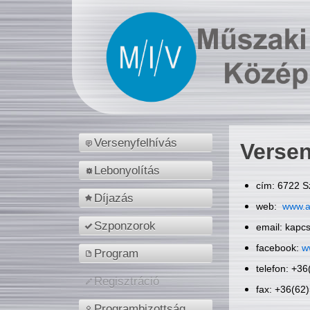
Versenyfelhívás
Versen
Lebonyolítás
cím: 6722 S
Díjazás
web:
www.a
Szponzorok
email: kapc
facebook:
w
Program
telefon: +3
Regisztráció
fax: +36(62
Programbizottság